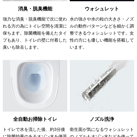
消臭・脱臭機能
ウォシュレット
強力な消臭・脱臭機能で次に使わ
水の強さや水の粒の大きさ・ノズ
れる方の為にトイレ空間を清潔に
ルの動作パターンなどを細かく調
保ちます。除菌機能を備えたタイ
整できるウォシュレットです。女
プもあり、トイレの壁に付着した
性の方にも優しい機能を搭載して
臭いも除去します。
います。
全自動お掃除トイレ
ノズル洗浄
トイレで水を流した後、約3分後
衛生面が気になるウォシュレット
に除菌効果のあるオゾン水を便器
のノズルもオゾン水などを使って